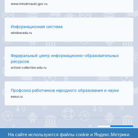
www.minobrnauki.gov.ru
Информационная система
window.edu.ru
Федеральный центр информационно-образовательных
ресурсов
school-collection.edu.ru
Профсоюз работников народного образования и науки
eseur.ru
ООО "Центр
Найти
образования и
На сайте используются файлы cookie и Яндекс.Метрики.
вход