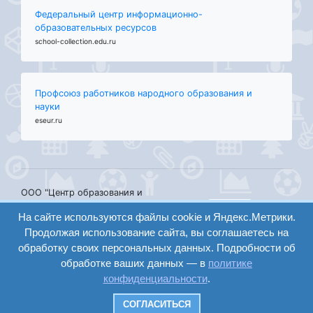
Федеральный центр информационно-
образовательных ресурсов
school-collection.edu.ru
Профсоюз работников народного образования и
науки
eseur.ru
ООО "Центр образования и
консалтинга"
вход
На сайте используются файлы cookie и Яндекс.Метрики.
Волгоград 2008-2026
Продолжая использование сайта, вы соглашаетесь на
регистрация
Сайт создан на
обработку своих персональных данных. Подробности об
конструкторе ОШКОЛЕ.РУ
обработке ваших данных — в
политике
конфиденциальности
.
Найти
СОГЛАСИТЬСЯ