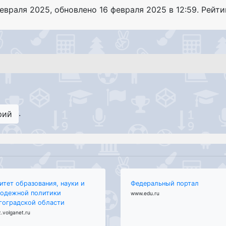
февраля 2025
, обновлено
16 февраля 2025 в 12:59. Рейти
.
рий
итет образования, науки и
Федеральный портал
одежной политики
www.edu.ru
гоградской области
.volganet.ru