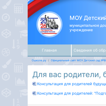
МОУ Детски
муниципальное до
учреждение
Главная
Сведения об обр
Ошколе.ру
Официальный сайт МОУ Детский сад №8
Для вас родители,
Консультация для родителей будущ
Консультация для родителей: "Подг