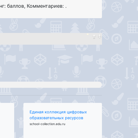
нг: баллов
,
Комментариев: .
Единая коллекция цифровых
образовательных ресурсов
school-collection.edu.ru