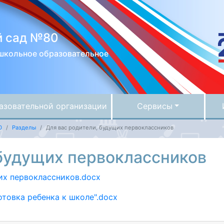
й сад №80
школьное образовательное
азовательной организации
Сервисы
0
Разделы
Для вас родители, будущих первоклассников
 будущих первоклассников
их первоклассников.docx
отовка ребенка к школе".docx