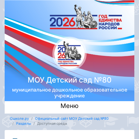
МОУ Детский сад №80
муниципальное дошкольное образовательное
учреждение
Меню
Ошколе.ру
Официальный сайт МОУ Детский сад №80
Разделы
Доступная среда